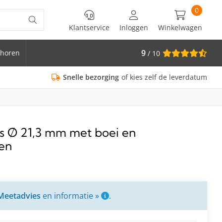
0
Klantservice
Inloggen
Winkelwagen
9
horen
/ 10
is Ø 33.7
Snelle bezorging
of kies zelf de leverdatum
is Ø 21,3 mm met boei en
en
Meetadvies
en informatie »
.