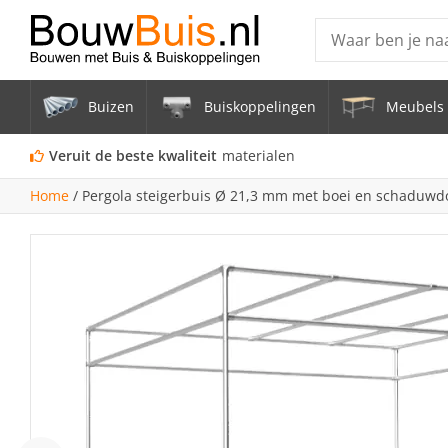
Producten
Buizen
Buiskoppelingen
Meubels 
Steigerbuis ond
Vrijstaand Span
Veruit de beste kwaliteit
materialen
mm
Home
/
Pergola steigerbuis Ø 21,3 mm met boei en schaduw
Zwarte steigerb
Constructiebui
Aluminium Bui