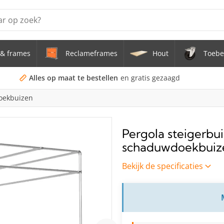
& frames
Reclameframes
Hout
Toebe
erstel tafel uit buis Ø 33,7 mm zwenkwielen Ø 75 mm
doekframe (zonder spandoek) uit gegalvaniseerde stalen bu
Alles op maat te bestellen
en gratis gezaagd
doekbuizen
uis staal Ø 21,3 mm
s Staal Ø 21,3 mm
Pergola steigerbu
schaduwdoekbuiz
s Ø 21,3 mm
Bekijk de specificaties