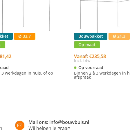
kket
Ø 33,7
Bouwpakket
Ø 21,3
t
Op maat
81,42
Vanaf: €235,58
Incl. btw
raad
Op voorraad
 3 werkdagen in huis, of op
Binnen 2 à 3 werkdagen in hu
afspraak
Mail ons:
info@bouwbuis.nl
in
Wij helpen je graag