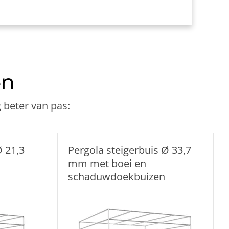
en
 beter van pas:
Ø 21,3
Pergola steigerbuis Ø 33,7
mm met boei en
schaduwdoekbuizen