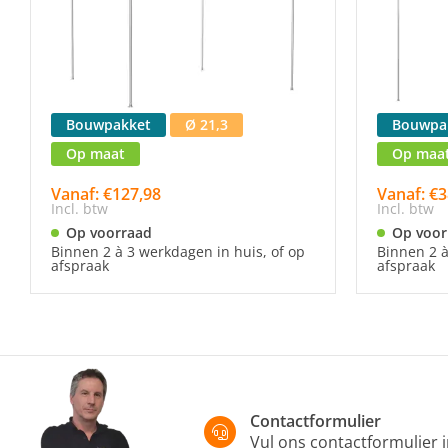
Bouwpakket
Ø 21,3
Bouwpa
Op maat
Op maa
Vanaf: €127,98
Vanaf: €3
Incl. btw
Incl. btw
Op voorraad
Op voor
Binnen 2 à 3 werkdagen in huis, of op
Binnen 2 à
afspraak
afspraak
Contactformulier
Vul ons contactformulier 