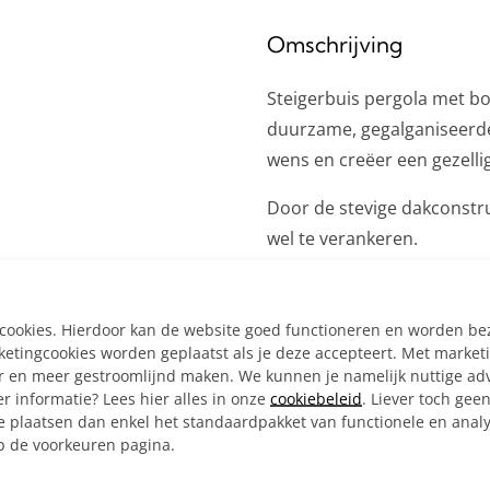
Omschrijving
Steigerbuis pergola met b
duurzame, gegalganiseerd
wens en creëer een gezellige
Door de stevige dakconstruc
wel te verankeren.
Inclusief:
Alle materialen op ma
e cookies. Hierdoor kan de website goed functioneren en worden b
4x 3-weg Hoekstuk Ø 
tingcookies worden geplaatst als je deze accepteert. Met market
er en meer gestroomlijnd maken. We kunnen je namelijk nuttige ad
4x Hoekstuk doorlopen
r informatie? Lees hier alles in onze
cookiebeleid
. Liever toch gee
6x Kort T-stuk Ø 21,3 
e plaatsen dan enkel het standaardpakket van functionele en analy
4x Ronde wand/plafon
op de voorkeuren pagina.
1x Inbussleutel voor b