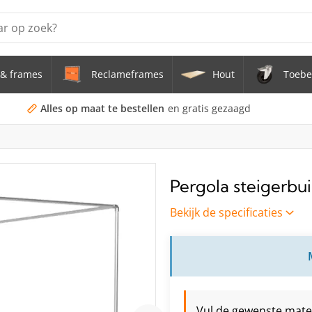
& frames
Reclameframes
Hout
Toebe
erstel tafel uit buis Ø 33,7 mm zwenkwielen Ø 75 mm
doekframe (zonder spandoek) uit gegalvaniseerde stalen bu
Alles op maat te bestellen
en gratis gezaagd
uis staal Ø 21,3 mm
s Staal Ø 21,3 mm
Pergola steigerbu
s Ø 21,3 mm
Bekijk de specificaties
Vul de gewenste maten 