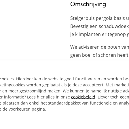
Omschrijving
Steigerbuis pergola basis 
Bevestig een schaduwdoek na
je klimplanten er tegenop 
We adviseren de poten van
geen boei of schoren heeft 
Inclusief:
Alle materialen op ma
e cookies. Hierdoor kan de website goed functioneren en worden b
4x 3-weg Hoekstuk Ø 
tingcookies worden geplaatst als je deze accepteert. Met market
er en meer gestroomlijnd maken. We kunnen je namelijk nuttige ad
4x Ronde wand/plafon
r informatie? Lees hier alles in onze
cookiebeleid
. Liever toch gee
1x Inbussleutel voor bu
e plaatsen dan enkel het standaardpakket van functionele en analy
Bouwtekening
op de voorkeuren pagina.