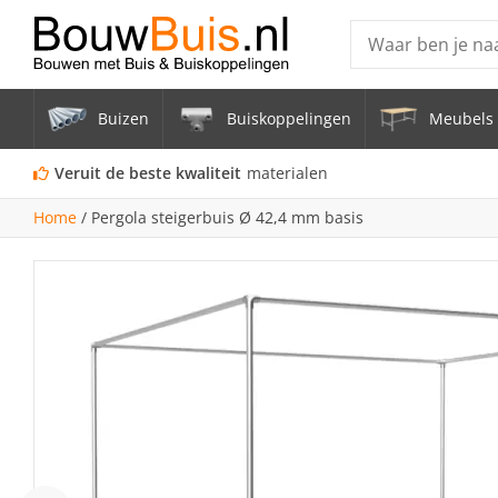
Producten
Buizen
Buiskoppelingen
Meubels 
Steigerbuis ond
Vrijstaand Span
Veruit de beste kwaliteit
materialen
mm
Home
/
Pergola steigerbuis Ø 42,4 mm basis
Zwarte steigerb
Constructiebui
Aluminium Bui