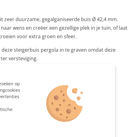
uit zeer duurzame, gegalganiseerde buis Ø 42,4 mm.
ar wens en creëer een gezellige plek in je tuin, of laat
groeien voor extra groen en sfeer.
 deze steigerbuis pergola in te graven omdat deze
ter versteviging.
at gezaagd
ezoeken op
42,4 mm
ingcookies
vertenties
d/voetplaat Ø 42,4 mm
n
iskoppeling Ø 42,4 - Ø 48,3 - Ø 60,3 mm
tische