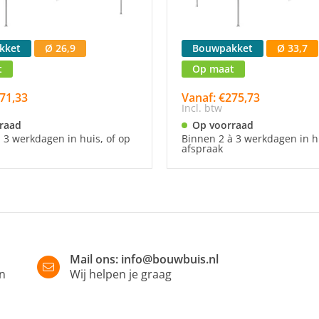
kket
Ø 26,9
Bouwpakket
Ø 33,7
t
Op maat
71,33
Vanaf: €275,73
Incl. btw
raad
Op voorraad
 3 werkdagen in huis, of op
Binnen 2 à 3 werkdagen in hu
afspraak
Mail ons:
info@bouwbuis.nl
in
Wij helpen je graag