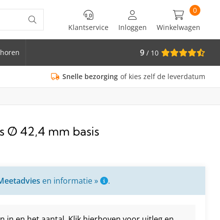
0
Klantservice
Inloggen
Winkelwagen
9
horen
/ 10
is Ø 33.7
Snelle bezorging
of kies zelf de leverdatum
is Ø 42,4 mm basis
Meetadvies
en informatie »
.
in en het aantal. Klik hierboven voor uitleg en