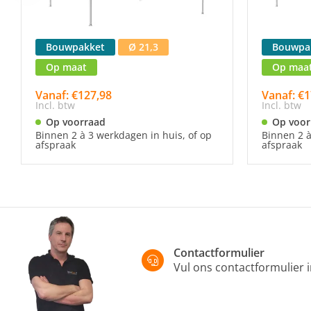
Bouwpakket
Ø 21,3
Bouwpa
Op maat
Op maa
Vanaf: €127,98
Vanaf: €1
Incl. btw
Incl. btw
Op voorraad
Op voor
Binnen 2 à 3 werkdagen in huis, of op
Binnen 2 à
afspraak
afspraak
Contactformulier
Vul ons contactformulier 