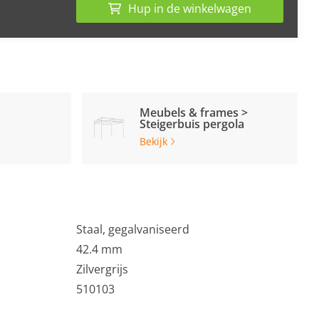
Hup in de winkelwagen
Meubels & frames >
Steigerbuis pergola
Bekijk
Staal, gegalvaniseerd
42.4 mm
Zilvergrijs
510103