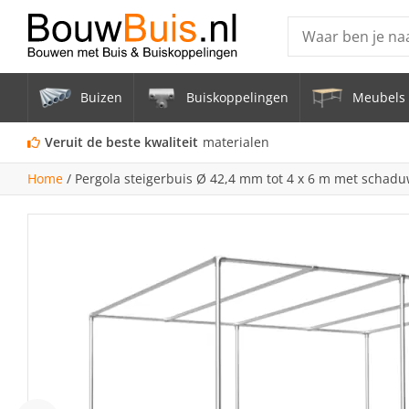
Producten
Buizen
Buiskoppelingen
Meubels 
Steigerbuis ond
Vrijstaand Span
Veruit de beste kwaliteit
materialen
mm
Home
/
Pergola steigerbuis Ø 42,4 mm tot 4 x 6 m met schad
Zwarte steigerb
Constructiebui
Aluminium Bui