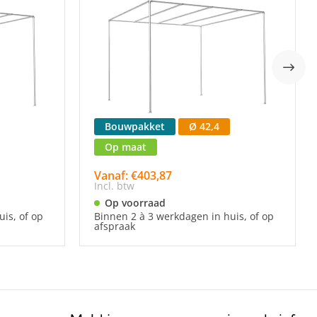
Bouwpakket
Ø 42,4
Op maat
Vanaf: €403,87
Incl. btw
Op voorraad
is, of op
Binnen 2 à 3 werkdagen in huis, of op
afspraak