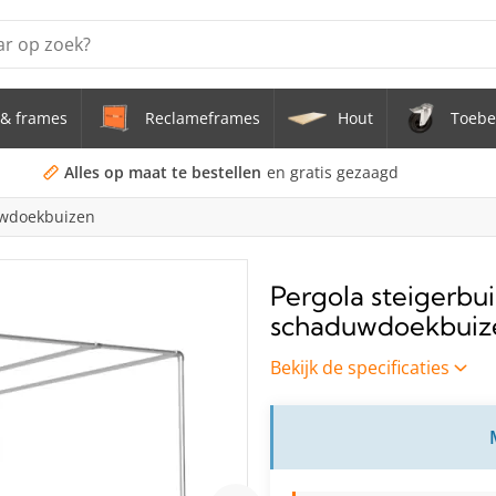
& frames
Reclameframes
Hout
Toebe
erstel tafel uit buis Ø 33,7 mm zwenkwielen Ø 75 mm
doekframe (zonder spandoek) uit gegalvaniseerde stalen bu
Alles op maat te bestellen
en gratis gezaagd
uwdoekbuizen
uis staal Ø 21,3 mm
s Staal Ø 21,3 mm
Pergola steigerbu
schaduwdoekbuiz
s Ø 21,3 mm
Bekijk de specificaties