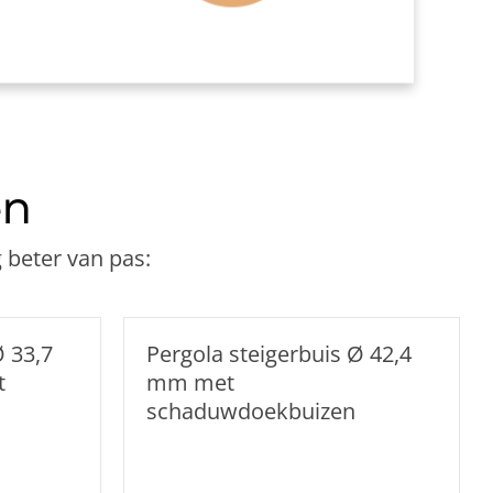
iskoppeling Ø 42,4 - Ø 48,3 - Ø 60,3 mm
en
 beter van pas:
Ø 33,7
Pergola steigerbuis Ø 42,4
t
mm met
schaduwdoekbuizen