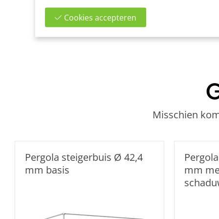
Cookies accepteren
G
Misschien kome
Pergola steigerbuis Ø 42,4
Pergola
mm basis
mm me
schadu