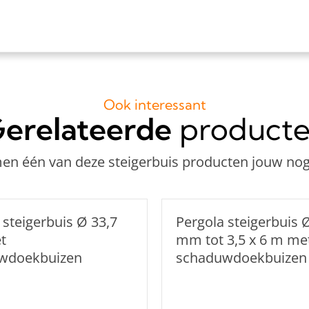
1x Inbussleutel voor bu
Bouwtekening
Ook interessant
erelateerde
product
n één van deze steigerbuis producten jouw nog
 steigerbuis Ø 33,7
Pergola steigerbuis 
t
mm tot 3,5 x 6 m me
wdoekbuizen
schaduwdoekbuizen