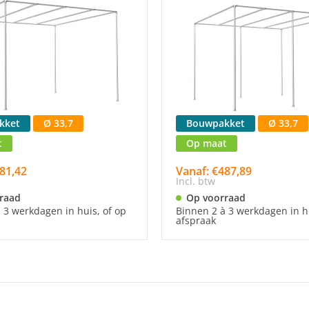
kket
Ø 33,7
Bouwpakket
Ø 33,7
t
Op maat
81,42
Vanaf: €487,89
Incl. btw
raad
Op voorraad
 3 werkdagen in huis, of op
Binnen 2 à 3 werkdagen in hu
afspraak