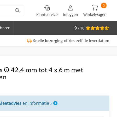
0
Klantservice
Inloggen
Winkelwagen
9
horen
/ 10
is Ø 33.7
Snelle bezorging
of kies zelf de leverdatum
is Ø 42,4 mm tot 4 x 6 m met
en
Meetadvies
en informatie »
.