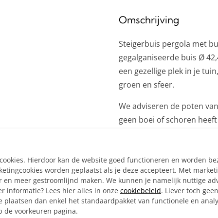
Omschrijving
Steigerbuis pergola met b
gegalganiseerde buis Ø 42
een gezellige plek in je tui
groen en sfeer.
We adviseren de poten van
geen boei of schoren heeft 
Inclusief:
Alle materialen op ma
e cookies. Hierdoor kan de website goed functioneren en worden b
4x 3-weg Hoekstuk Ø 
tingcookies worden geplaatst als je deze accepteert. Met market
er en meer gestroomlijnd maken. We kunnen je namelijk nuttige ad
4x Kort T-stuk Ø 42,4 
r informatie? Lees hier alles in onze
cookiebeleid
. Liever toch gee
2x Hoekstuk doorlopen
e plaatsen dan enkel het standaardpakket van functionele en analy
6x Ronde wand/plafon
op de voorkeuren pagina.