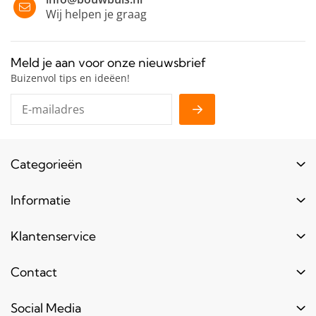
Wij helpen je graag
Meld je aan voor onze nieuwsbrief
Buizenvol tips en ideëen!
Categorieën
Buizen
Informatie
Buiskoppelingen
Login
Klantenservice
Hout
Levertijd
Toebehoren
Contact
Contact
Bestel informatie
Meubels & frames
Over ons
Blogs & laatste nieuws
info@bouwbuis.nl
Social Media
Reclameframes
Retourneren