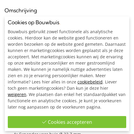
Omschrijving
Cookies op Bouwbuis
.
Steigerbuis tafel onderstel bouwpakket (excl. tafelblad) uit
steigerbuis Ø 33,7 mm met onder-etage en 4 stuks geremde
Bouwbuis gebruikt zowel functionele als analytische
cookies. Hierdoor kan de website goed functioneren en
zwenkwielen. Dit onderstel zorgt dankzij de stevige
worden bezoeken op de website goed gemeten. Daarnaast
steigerbuizen van Ø 33,7 mm voor een stabiele tafel. Het
kunnen er marketingcookies worden geplaatst als je deze
tafelblad hoeft vanwege de bovenliggers niet zelfdragend te
accepteert. Met marketingcookies kunnen wij de ervaring
zijn.
op onze website persoonlijker en meer gestroomlijnd
maken. We kunnen je namelijk nuttige advertenties laten
Bestel het onderstel minimaal enkele centimeters kleiner
zien en zo je ervaring persoonlijker maken. Meer
dan het tafelblad zodat de koppelingen niet buiten het
informatie? Lees hier alles in onze
cookiebeleid
. Liever
tafelblad steken.
toch geen marketingcookies? Dan kun je deze hier
weigeren
. We plaatsen dan enkel het standaardpakket van
Inclusief:
functionele en analytische cookies. Je kunt je voorkeuren
Alle materialen op maat gezaagd
later nog aanpassen op de voorkeuren pagina.
8x Hoekstuk doorlopende staander 90° Ø 33,7 mm
10x Enkele bevestigingslip uitwendig Ø 33,7 mm
Cookies accepteren
4x Zwenkwiel Ø 75 mm met rem