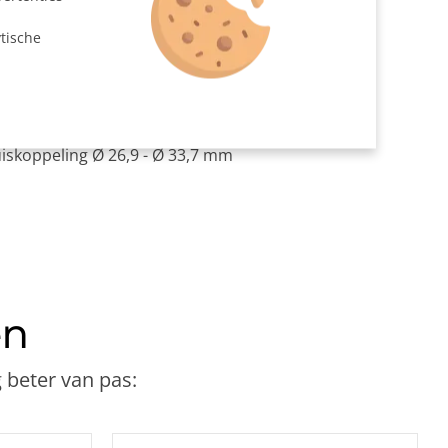
n
tische
at gezaagd
d/voetplaat Ø 33,7 mm
mm
uiskoppeling Ø 26,9 - Ø 33,7 mm
en
 beter van pas: