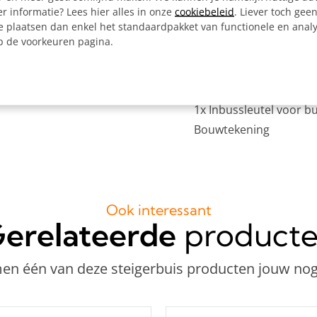
r informatie? Lees hier alles in onze
cookiebeleid
. Liever toch gee
e plaatsen dan enkel het standaardpakket van functionele en analy
Inclusief:
op de voorkeuren pagina.
Alle materialen op ma
8x Ronde wand/plafon
6x Kort T-stuk Ø 33,7 
1x Inbussleutel voor b
Bouwtekening
Ook interessant
erelateerde
product
n één van deze steigerbuis producten jouw nog