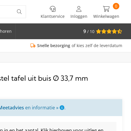
0
Klantservice
Inloggen
Winkelwagen
9
horen
/ 10
is Ø 33.7
Snelle bezorging
of kies zelf de leverdatum
tel tafel uit buis Ø 33,7 mm
Meetadvies
en informatie »
.
in en het aantal. Klik hierboven voor uitleg en