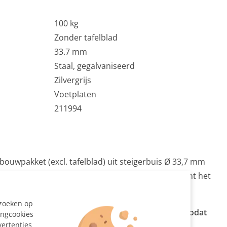
100 kg
Zonder tafelblad
33.7 mm
Staal, gegalvaniseerd
Zilvergrijs
Voetplaten
211994
 bouwpakket (excl. tafelblad) uit steigerbuis Ø 33,7 mm
. Omdat dit onderstel geen bovenliggers heeft dient het
n.
ezoeken op
aal enkele centimeters kleiner dan het tafelblad zodat
ingcookies
vertenties
het tafelblad steken.