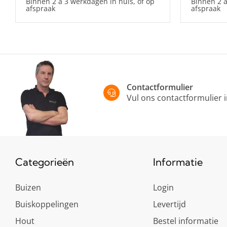
Binnen 2 à 3 werkdagen in huis, of op
Binnen 2 à
afspraak
afspraak
Contactformulier
Vul ons contactformulier 
Categorieën
Informatie
Buizen
Login
Buiskoppelingen
Levertijd
Hout
Bestel informatie