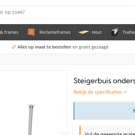
& frames
Reclameframes
Hout
Toebe
erstel tafel uit buis Ø 33,7 mm zwenkwielen Ø 75 mm
doekframe (zonder spandoek) uit gegalvaniseerde stalen bu
Alles op maat te bestellen
en gratis gezaagd
uis staal Ø 21,3 mm
s Staal Ø 21,3 mm
Steigerbuis onders
s Ø 21,3 mm
Bekijk de specificaties
Vul de gewenste maten 