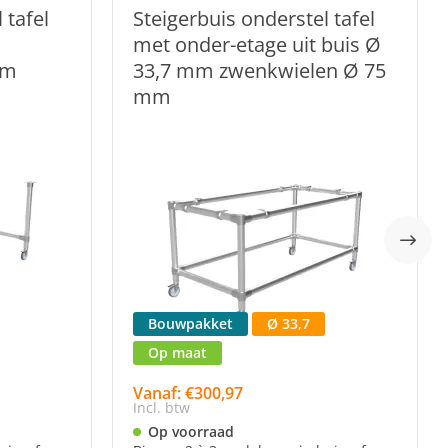
 tafel
Steigerbuis onderstel tafel
met onder-etage uit buis Ø
mm
33,7 mm zwenkwielen Ø 75
mm
Bouwpakket
Ø 33,7
Op maat
Vanaf: €300,97
Incl. btw
Op voorraad