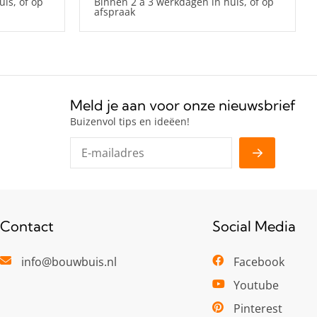
is, of op
Binnen 2 à 3 werkdagen in huis, of op
afspraak
Meld je aan voor onze nieuwsbrief
Buizenvol tips en ideëen!
Contact
Social Media
info@bouwbuis.nl
Facebook
Youtube
Pinterest