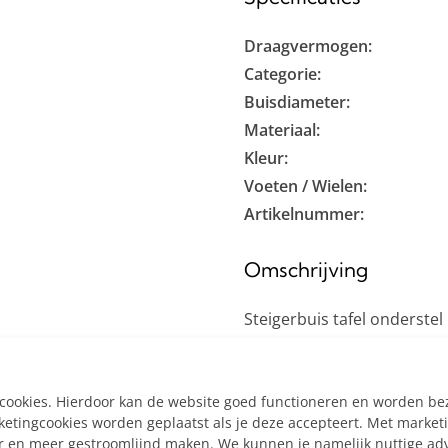
Draagvermogen:
Categorie:
Buisdiameter:
Materiaal:
Kleur:
Voeten / Wielen:
Artikelnummer:
Omschrijving
Steigerbuis tafel onderstel
voor zelfdragend tafelblad
tafelblad zelfdragend te zij
e cookies. Hierdoor kan de website goed functioneren en worden b
Bestel het onderstel minim
tingcookies worden geplaatst als je deze accepteert. Met market
er en meer gestroomlijnd maken. We kunnen je namelijk nuttige ad
de koppelingen niet buiten 