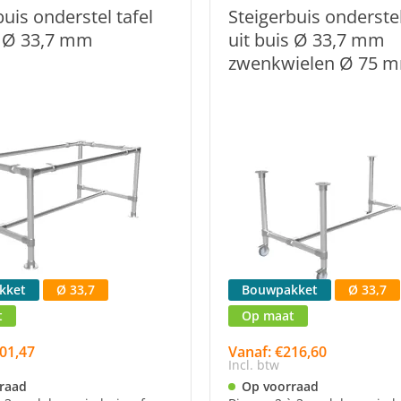
buis onderstel tafel
Steigerbuis onderstel
s Ø 33,7 mm
uit buis Ø 33,7 mm
zwenkwielen Ø 75 
kket
Ø 33,7
Bouwpakket
Ø 33,7
t
Op maat
01,47
Vanaf: €216,60
Incl. btw
raad
Op voorraad