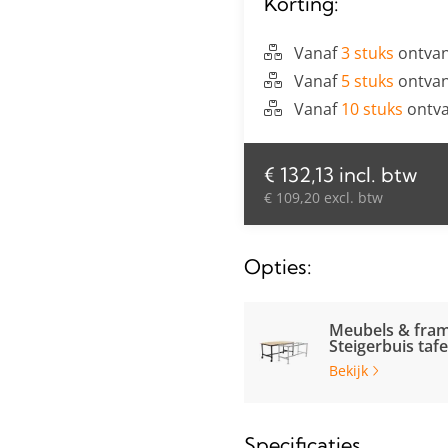
Korting:
Vanaf
3 stuks
ontvan
Vanaf
5 stuks
ontvan
Vanaf
10 stuks
ontva
€ 132,13 incl. btw
€ 109,20 excl. btw
Opties:
Meubels & fram
Steigerbuis tafe
Bekijk
Specificaties