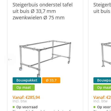
Steigerbuis onderstel tafel
Steiger
uit buis Ø 33,7 mm
uit bui
zwenkwielen Ø 75 mm
Bouwpakket
Ø 33,7
Bouwpa
Op maat
Op maa
Vanaf: €285,94
Vanaf: €2
Incl. btw
Incl. btw
Op voorraad
Op voor