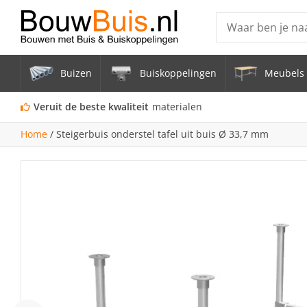
Producten
Buizen
Buiskoppelingen
Meubels 
Steigerbuis ond
Vrijstaand Span
Veruit de beste kwaliteit
materialen
mm
Home
/
Steigerbuis onderstel tafel uit buis Ø 33,7 mm
Zwarte steigerb
Constructiebui
Aluminium Bui