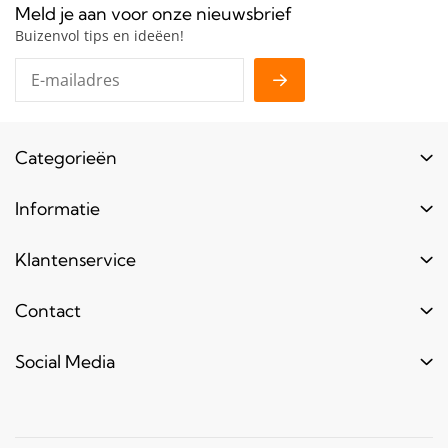
Meld je aan voor onze nieuwsbrief
Buizenvol tips en ideëen!
Categorieën
Buizen
Informatie
Buiskoppelingen
Login
Klantenservice
Hout
Levertijd
Toebehoren
Contact
Contact
Bestel informatie
Meubels & frames
Over ons
Blogs & laatste nieuws
info@bouwbuis.nl
Social Media
Reclameframes
Retourneren
Veel gestelde vragen
Facebook
Youtube