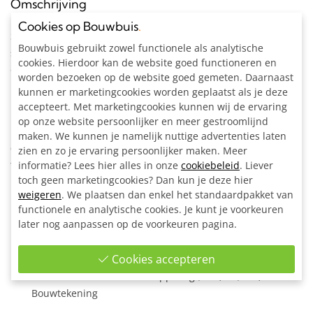
Omschrijving
Cookies op Bouwbuis
.
Steigerbuis tafel onderstel bouwpakket (excl. tafelblad) uit
Bouwbuis gebruikt zowel functionele als analytische
steigerbuis Ø 33,7 mm met onder-etage. Dit
cookies. Hierdoor kan de website goed functioneren en
onderstel zorgt dankzij de stevige steigerbuizen van Ø 33,7
worden bezoeken op de website goed gemeten. Daarnaast
mm voor een stabiele tafel. Het tafelblad hoeft vanwege de
kunnen er marketingcookies worden geplaatst als je deze
bovenliggers niet zelfdragend te zijn.
accepteert. Met marketingcookies kunnen wij de ervaring
op onze website persoonlijker en meer gestroomlijnd
Bestel het onderstel minimaal enkele centimeters kleiner
maken. We kunnen je namelijk nuttige advertenties laten
dan het tafelblad zodat de koppelingen niet buiten het
zien en zo je ervaring persoonlijker maken. Meer
tafelblad steken.
informatie? Lees hier alles in onze
cookiebeleid
. Liever
toch geen marketingcookies? Dan kun je deze hier
Inclusief:
weigeren
. We plaatsen dan enkel het standaardpakket van
functionele en analytische cookies. Je kunt je voorkeuren
Alle materialen op maat gezaagd
later nog aanpassen op de voorkeuren pagina.
8x Hoekstuk doorlopende staander 90° Ø 33,7 mm
10x Enkele bevestigingslip uitwendig Ø 33,7 mm
Cookies accepteren
4x Ronde wand/plafond/voetplaat Ø 33,7 mm
1x Inbussleutel voor buiskoppeling Ø 26,9 - Ø 33,7 mm
Bouwtekening